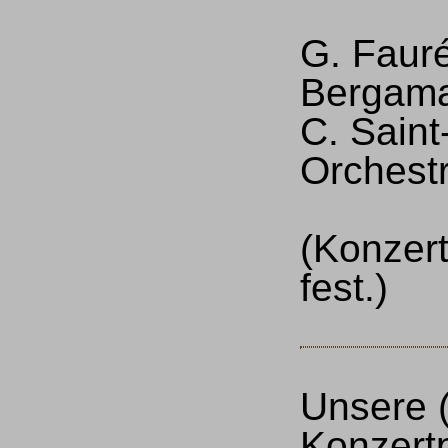
G. Faur
Bergama
C. Saint
Orchest
(Konzert
fest.)
Unsere (
Konzert